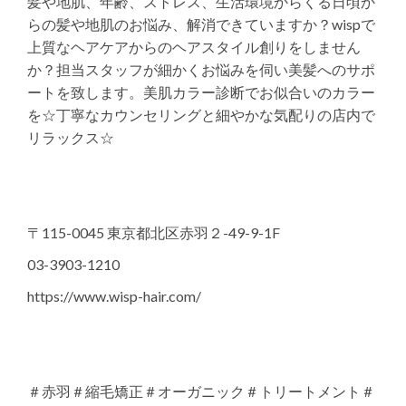
髪や地肌、年齢、ストレス、生活環境からくる日頃か
らの髪や地肌のお悩み、解消できていますか？wispで
上質なヘアケアからのヘアスタイル創りをしません
か？担当スタッフが細かくお悩みを伺い美髪へのサポ
ートを致します。美肌カラー診断でお似合いのカラー
を☆丁寧なカウンセリングと細やかな気配りの店内で
リラックス☆
〒115-0045 東京都北区赤羽２-49-9-1F
03-3903-1210
https://www.wisp-hair.com/
＃赤羽＃縮毛矯正＃オーガニック＃トリートメント＃