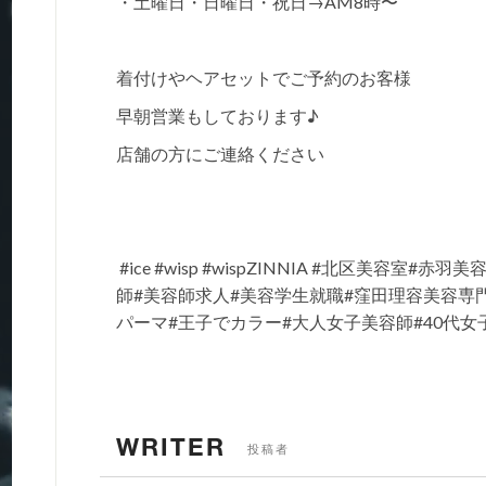
・土曜日・日曜日・祝日→AM8時〜
着付けやヘアセットでご予約のお客様
早朝営業もしております♪
店舗の方にご連絡ください
#ice #wisp #wispZINNIA #北区美容
師#美容師求人#美容学生就職#窪田理容美容専門
パーマ#王子でカラー#大人女子美容師#40代女
WRITER
投稿者