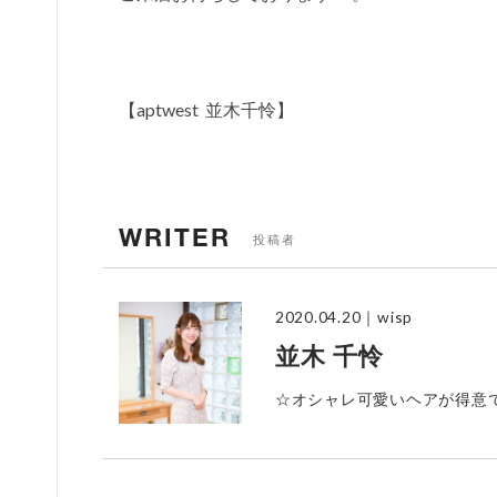
【aptwest 並木千怜】
WRITER
投稿者
2020.04.20
｜wisp
並木 千怜
☆オシャレ可愛いヘアが得意