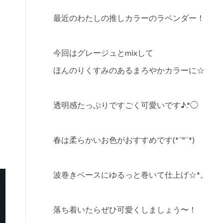
最近のわたしの推しカラーのラベンダー！
今回はグレージュとmixして
ほんのりくすみのあるまろやかカラーに☆
透明感たっぷりですごく可愛いです♪.*◯
春は柔らかいお色がおすすめです(*´꒳`*)
波巻きベースにゆるっと巻いて仕上げ☆*。
落ち着いたらぜひ可愛くしましょう〜！