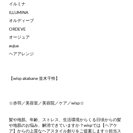
イルミナ
ILLUMINA
オルディーブ
ORDEVE
オージュア
aujua
ヘアアレンジ
【
wisp akabane
並木千怜】
☆
赤羽／美容室／美容院／ケア／
wisp☆
髪や地肌、年齢、ストレス、生活環境からくる日頃からの髪
や地肌のお悩み、解消できていますか？
wisp
では【ヘアケ
ア】からの上質なヘアスタイル創りをご提案します
☆
担当ス