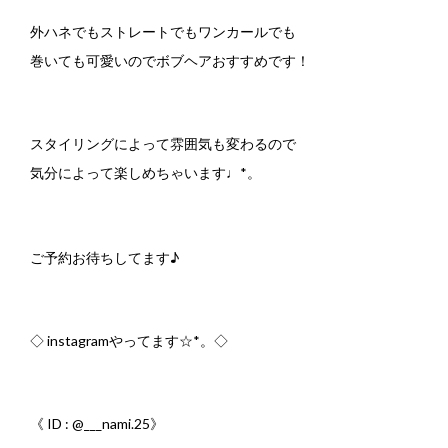
外ハネでもストレートでもワンカールでも
巻いても可愛いのでボブヘアおすすめです！
スタイリングによって雰囲気も変わるので
気分によって楽しめちゃいます♩
*
。
ご予約お待ちしてます♪
◇
instagram
やってます
☆*
。◇
《
ID : @___nami.25
》