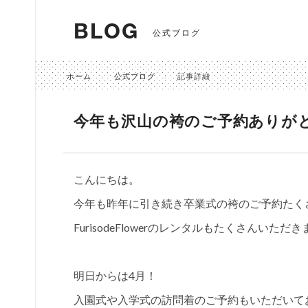
BLOG
公式ブログ
ホーム
公式ブログ
記事詳細
今年も沢山の袴のご予約ありが
こんにちは。
今年も昨年に引き続き卒業式の袴のご予約たく
FurisodeFlowerのレンタルもたくさんいただ
明日からは4月！
入園式や入学式の訪問着のご予約もいただいて