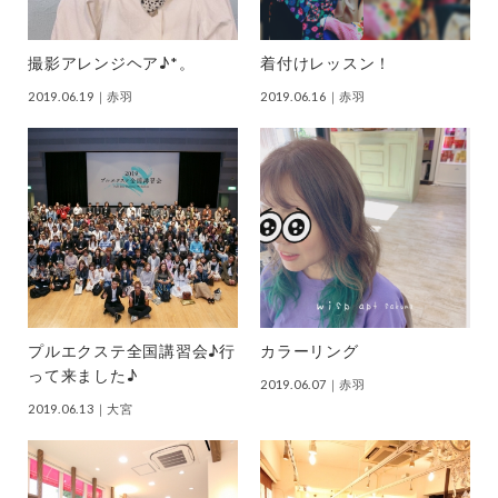
撮影アレンジヘア♪*。
着付けレッスン！
2019.06.19
｜赤羽
2019.06.16
｜赤羽
プルエクステ全国講習会♪行
カラーリング
って来ました♪
2019.06.07
｜赤羽
2019.06.13
｜大宮