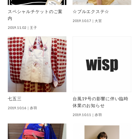
スペシャルチケットのご案
☆プルエクステ☆
内
2019.10.17
｜大宮
2019.11.02
｜王子
七五三
台風19号の影響に伴い臨時
休業のお知らせ
2019.10.16
｜赤羽
2019.10.11
｜赤羽