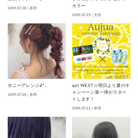
カラー
2019.07.28
｜赤羽
2019.07.25
｜大宮
ポニーアレンジ♪*。
apt WEST☆明日より夏のキ
ャンペーン第一弾がスター
2019.07.24
｜赤羽
トします！
2019.07.12
｜赤羽