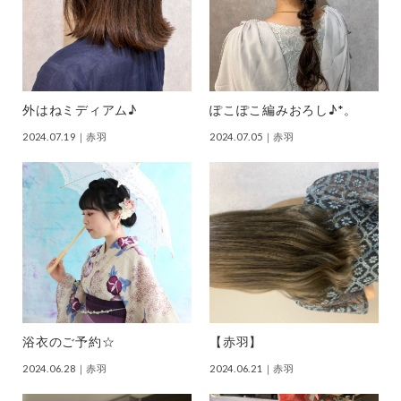
外はねミディアム♪
ぽこぽこ編みおろし♪*。
2024.07.19
｜赤羽
2024.07.05
｜赤羽
浴衣のご予約☆
【赤羽】
2024.06.28
｜赤羽
2024.06.21
｜赤羽