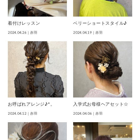
着付けレッスン
ベリーショートスタイル♪
2024.04.26
｜赤羽
2024.04.19
｜赤羽
お呼ばれアレンジ♪*。
入学式お母様ヘアセット☆
2024.04.12
｜赤羽
2024.04.06
｜赤羽